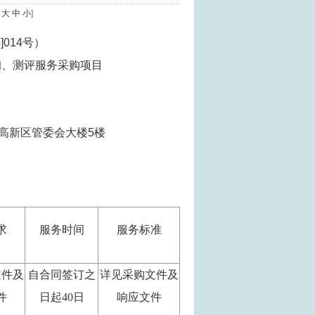
[
大
中
小
]
014号）
、测评服务采购项目
高新区管委会大楼5楼
求
服务时间
服务标准
文件及
自合同签订之
详见采购文件及
件
日起
40
日
响应文件