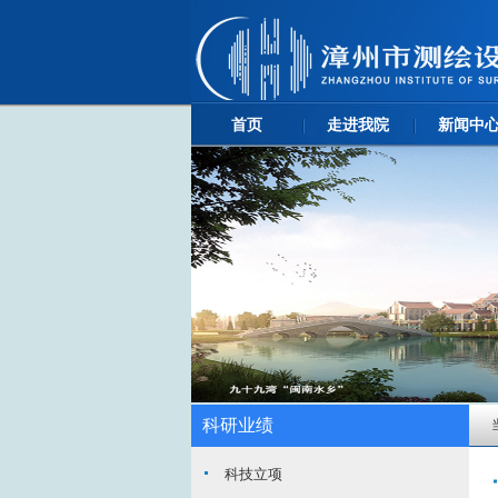
首页
走进我院
新闻中
科研业绩
科技立项