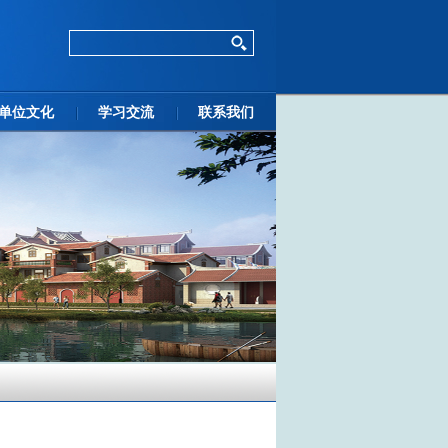
单位文化
学习交流
联系我们