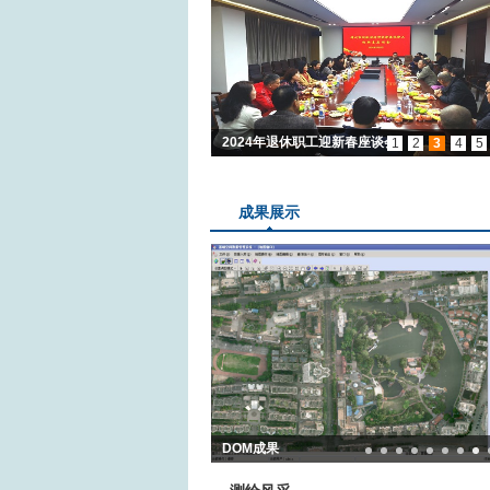
2024年退休职工迎新春座谈会
1
2
3
4
5
成果展示
DOM成果