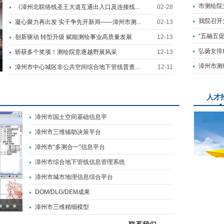
市测绘院党
《漳州北联络线圣王大道互通出入口及连接线...
02-28
我院召开
凝心聚力再出发 实干争先开新局——漳州市测...
02-13
“五融五
创新驱动 转型升级 赋能测绘事业高质量发展
12-13
弘扬女排
斩获多个奖项！测绘院竞逐越野展风采
12-13
漳州市测
漳州市中心城区非公共空间综合地下管线普查...
12-11
人才
漳州市国土空间基础信息平
漳州市三维辅助决策平台
漳州市“多测合一”信息平台
漳州市综合地下管线信息管理系统
漳州市城市地理信息综合平台
DOM/DLG/DEM成果
漳州市三维精细模型