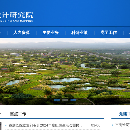
心
人力资源
主要业务
科研业绩
党团工作
告
重点工作
党建
市测绘院
市测绘院党支部召开2024年度组织生活会暨民...
03-06